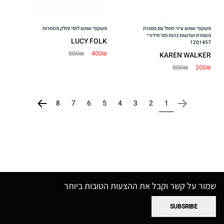
משקפי שמש עיני חתול עם מסגרת
משקפי שמש לוסי פולק מנומרות
מנומרת ועדשות כהות מס' סידורי
LUCY FOLK
1201457
500₪
400₪
KAREN WALKER
500₪
200₪
8
7
6
5
4
3
2
1
שמור על קשר וקבל את ההצעות הטובות ביותר
SUBSRIBE