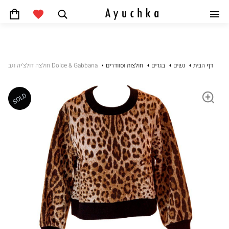
חפש
סל
קניות
+972 54-5522775
דף הבית
נשים
בגדים
חולצות וסוודרים
Dolce & Gabbana חולצה דולצ'יה וגבאנה מנומרת
התחבר
SOLD
מה חדש
מותגים
נשים
גברים