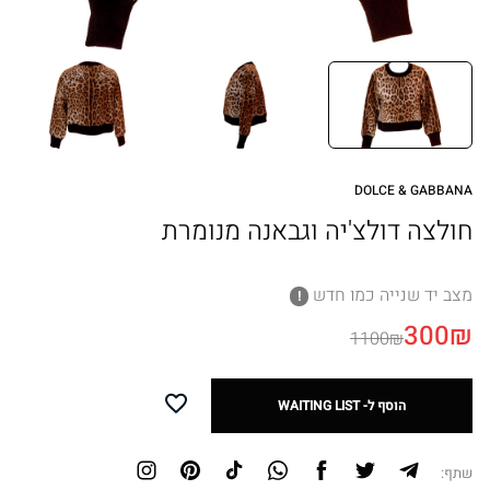
חדש לא נלבש
מתנות
SALE
DOLCE & GABBANA
חולצה דולצ'יה וגבאנה מנומרת
SELL YOUR ITEM
מצב יד שנייה כמו חדש
!
How can we help you?
300₪
1100₪
Whatsapp
mail
הוסף ל- WAITING LIST
054-5522775
Add
to
Working hours
wishlist
10:00 - 17:00 Sunday-Thursday
שתף: